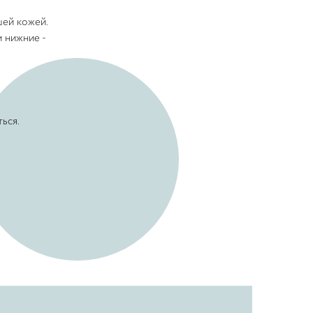
шей кожей.
и нижние -
ься.